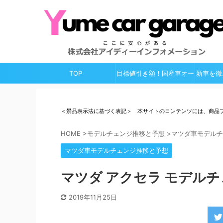
TOP
目標値引き額！国産車オー
新車を徹
ルガイド
＜景品表示法に基づく表記＞ 本サイトのコンテンツには、商品
HOME
>
モデルチェンジ推移と予想
>
マツダ車モデルチ
マツダ車モデルチェンジ推移と予想
マツダ アクセラ モデルチェ
2019年11月25日