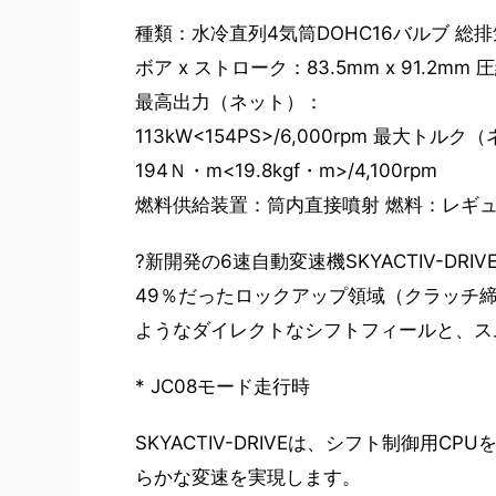
種類：水冷直列4気筒DOHC16バルブ 総排気
ボア x ストローク：83.5mm x 91.2mm 
最高出力（ネット）：
113kW<154PS>/6,000rpm 最大トル
194Ｎ・m<19.8kgf・m>/4,100rpm
燃料供給装置：筒内直接噴射 燃料：レギ
?新開発の6速自動変速機SKYACTIV-D
49％だったロックアップ領域（クラッチ締
ようなダイレクトなシフトフィールと、ス
* JC08モード走行時
SKYACTIV-DRIVEは、シフト制御用
らかな変速を実現します。