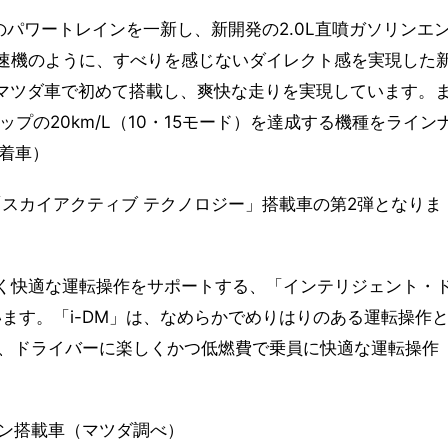
車のパワートレインを一新し、新開発の2.0L直噴ガソリンエ
、手動変速機のように、すべりを感じないダイレクト感を実現した
VE」をマツダ車で初めて搭載し、爽快な走りを実現しています。
ップの20km/L（10・15モード）を達成する機種をライン
装着車）
「スカイアクティブ テクノロジー」搭載車の第2弾となりま
は、楽しく快適な運転操作をサポートする、「インテリジェント・
います。「i-DM」は、なめらかでめりはりのある運転操作
、ドライバーに楽しくかつ低燃費で乗員に快適な運転操作
ジン搭載車（マツダ調べ）