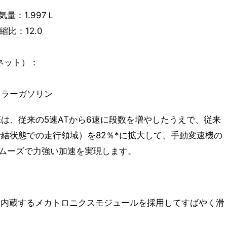
量：1.997Ｌ
圧縮比：12.0
ク（ネット）：
ュラーガソリン
RIVEは、従来の5速ATから6速に段数を増やしたうえで、従来
結状態での走行領域）を82％*に拡大して、手動変速機の
ムーズで力強い加速を実現します。
CPUを内蔵するメカトロニクスモジュールを採用してすばやく滑