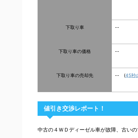
下取り車
--
下取り車の価格
--
下取り車の売却先
-- (
45
値引き交渉レポート！
中古の４ＷＤディーゼル車が故障、古いの