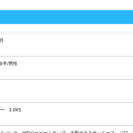
2月
前半/男性
 2.0XS
ドパック、HIDロービームランプ、大型ガラスサンルーフ、パワ