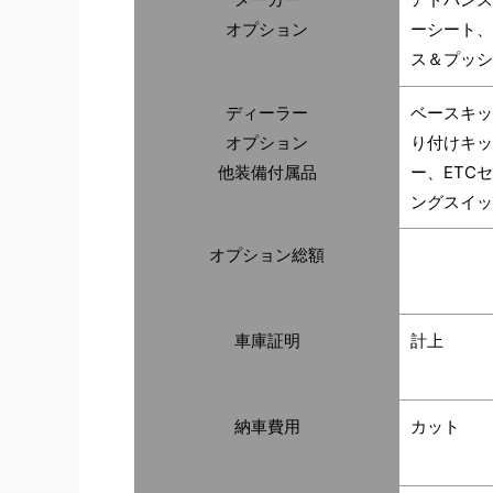
オプション
ーシート、
ス＆プッシ
ディーラー
ベースキッ
オプション
り付けキッ
他装備付属品
ー、ETC
ングスイッ
オプション総額
車庫証明
計上
納車費用
カット