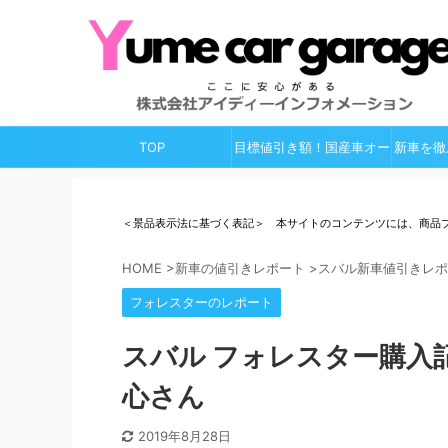
TOP
目標値引き額！国産車オー
新車を徹
ルガイド
＜景品表示法に基づく表記＞ 本サイトのコンテンツには、商品
HOME
>
新車の値引きレポート
>
スバル新車値引きレポ
フォレスターのレポート
スバル フォレスター購入
心さん
2019年8月28日