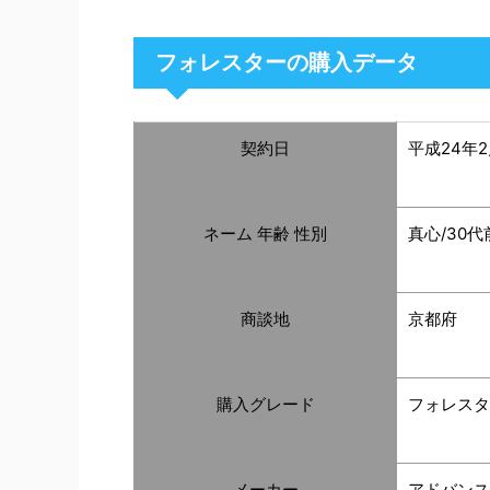
フォレスターの購入データ
契約日
平成24年
ネーム 年齢 性別
真心/30代
商談地
京都府
購入グレード
フォレスター
メーカー
アドバンス