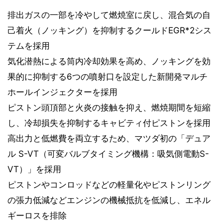
排出ガスの一部を冷やして燃焼室に戻し、混合気の自
己着火（ノッキング）を抑制するクールドEGR*2シス
テムを採用
気化潜熱による筒内冷却効果を高め、ノッキングを効
果的に抑制する6つの噴射口を設定した新開発マルチ
ホールインジェクターを採用
ピストン頭頂部と火炎の接触を抑え、燃焼期間を短縮
し、冷却損失を抑制するキャビティ付ピストンを採用
高出力と低燃費を両立するため、マツダ初の「デュア
ル S-VT（可変バルブタイミング機構：吸気側電動S-
VT）」を採用
ピストンやコンロッドなどの軽量化やピストンリング
の張力低減などエンジンの機械抵抗を低減し、エネル
ギーロスを排除