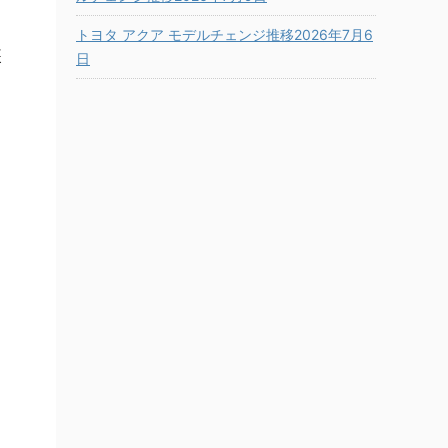
トヨタ アクア モデルチェンジ推移2026年7月6
装
日
ま
ト
ン