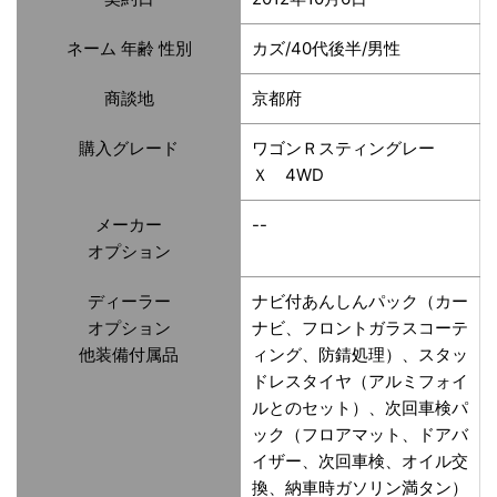
ネーム 年齢 性別
カズ/40代後半/男性
商談地
京都府
購入グレード
ワゴンＲスティングレー
Ｘ 4WD
メーカー
--
オプション
ディーラー
ナビ付あんしんパック（カー
オプション
ナビ、フロントガラスコーテ
他装備付属品
ィング、防錆処理）、スタッ
ドレスタイヤ（アルミフォイ
ルとのセット）、次回車検パ
ック（フロアマット、ドアバ
イザー、次回車検、オイル交
換、納車時ガソリン満タン）