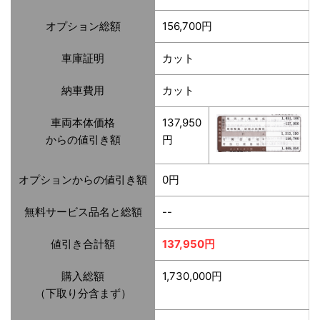
オプション総額
156,700円
車庫証明
カット
納車費用
カット
車両本体価格
137,950
からの値引き額
円
オプションからの値引き額
0円
無料サービス品名と総額
--
値引き合計額
137,950円
購入総額
1,730,000円
（下取り分含まず）