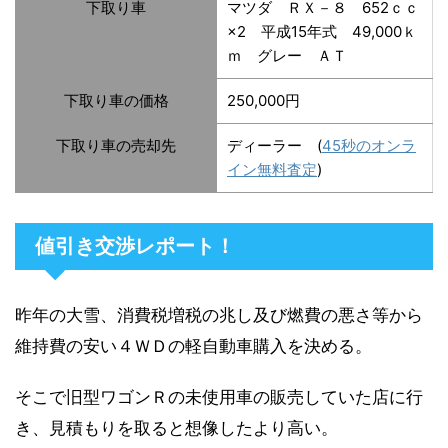
下取り車
マツダ ＲＸ－８ 652ｃｃ
×2 平成15年式 49,000ｋ
ｍ グレー ＡＴ
下取り車の価格
250,000円
下取り車の売却先
ディーラー (
45秒のオンラ
イン無料査定
)
値引き交渉レポート！
昨年の大雪、消費税増税の兆し及び燃費の悪さ等から
維持費の安い４ＷＤの軽自動車購入を決める。
そこで旧型ワゴンＲの未使用車の販売していた店に行
き、見積もりを取ると想像したより高い。