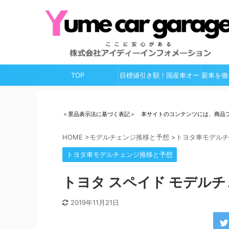
TOP
目標値引き額！国産車オー
新車を徹
ルガイド
＜景品表示法に基づく表記＞ 本サイトのコンテンツには、商品
HOME
>
モデルチェンジ推移と予想
>
トヨタ車モデルチ
トヨタ車モデルチェンジ推移と予想
トヨタ スペイド モデルチ
2019年11月21日