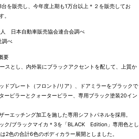
338台を販売し、今年度上期も1万台以上＊２を販売してお
す。
社団法人 日本自動車販売協会連合会調べ
社調べ
品概要
ベースとし、内外装にブラックアクセントを配して、上質か
ッドプレート（フロント/リア）、ドアミラーをブラックで
ターピラーとクォーターピラー、専用ブラック塗装20イン
ザーエッチング加工を施した専用シフトパネルを採用。
/ブラックマイカ＊3を「BLACK Edition」専用色とし
ンは2色の合計6色のボディカラー展開としました。