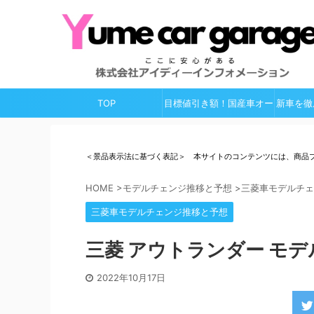
TOP
目標値引き額！国産車オー
新車を徹
ルガイド
＜景品表示法に基づく表記＞ 本サイトのコンテンツには、商品
HOME
>
モデルチェンジ推移と予想
>
三菱車モデルチェ
三菱車モデルチェンジ推移と予想
三菱 アウトランダー モデ
2022年10月17日