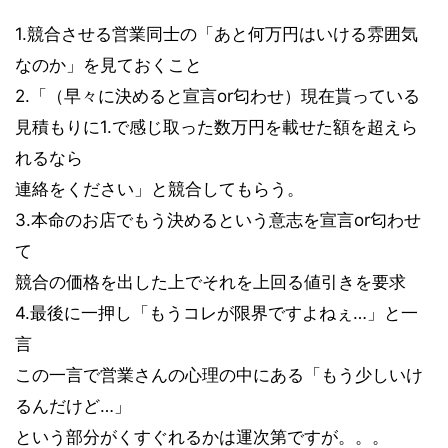
1.競合させる営業同士の「あと何万円はいける雰囲気
なのか」を見ておくこと
2.「（早々に決めると宣言or匂わせ）現在貰っている
見積もりに1.で感じ取った数万円を載せた額を超えら
れるなら
連絡をください」と競合してもらう。
3.本命のお店でもう決めるという意志を宣言or匂わせ
て
競合の価格を出した上でそれを上回る値引きを要求
4.最後に一押し「もうコレが限界ですよねぇ…」と一
言
この一言で営業さんの心理の中にある「もう少しいけ
るんだけど…」
という部分がくすぐれるかは運次第ですが。。。