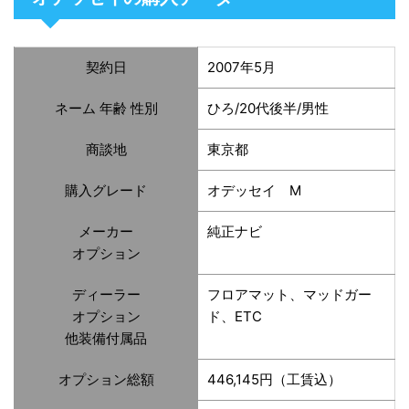
契約日
2007年5月
ネーム 年齢 性別
ひろ/20代後半/男性
商談地
東京都
購入グレード
オデッセイ M
メーカー
純正ナビ
オプション
ディーラー
フロアマット、マッドガー
オプション
ド、ETC
他装備付属品
オプション総額
446,145円（工賃込）