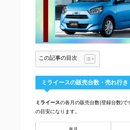
この記事の目次
ミライースの販売台数・売れ行き
ミライース
の各月の販売台数(登録台数)
の目安になります。
年月