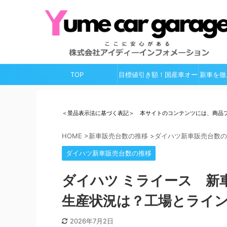
TOP
目標値引き額！国産車オー
新車を徹
ルガイド
＜景品表示法に基づく表記＞ 本サイトのコンテンツには、商品
HOME
>
新車販売台数の推移
>
ダイハツ新車販売台数の
ダイハツ新車販売台数の推移
ダイハツ ミライース 新
生産状況は？工場とライ
2026年7月2日