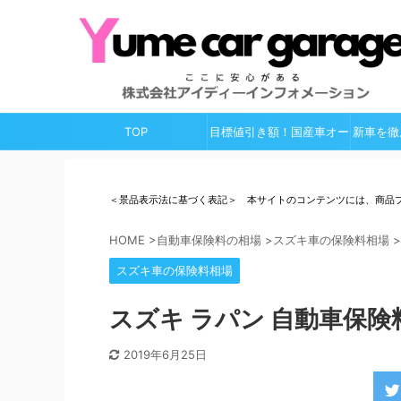
TOP
目標値引き額！国産車オー
新車を徹
ルガイド
＜景品表示法に基づく表記＞ 本サイトのコンテンツには、商品
HOME
>
自動車保険料の相場
>
スズキ車の保険料相場
>
スズキ車の保険料相場
スズキ ラパン 自動車保険
2019年6月25日