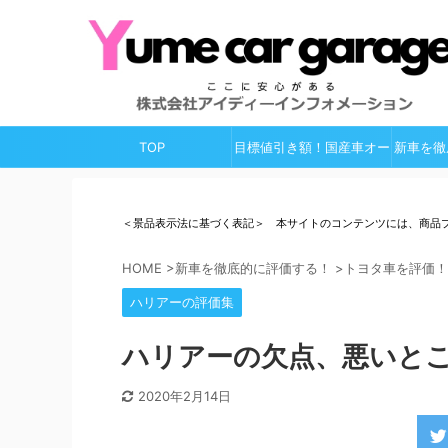
TOP
目標値引き額！国産車オー
新車を徹
ルガイド
＜景品表示法に基づく表記＞ 本サイトのコンテンツには、商品
HOME
>
新車を徹底的に評価する！
>
トヨタ車を評価！
ハリアーの評価集
ハリアーの欠点、悪いと
2020年2月14日