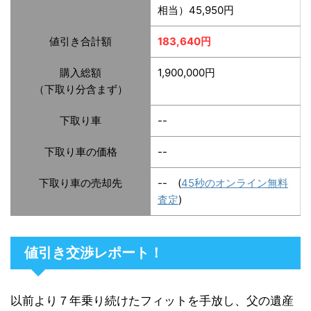
相当）45,950円
値引き合計額
183,640円
購入総額
1,900,000円
（下取り分含まず）
下取り車
--
下取り車の価格
--
下取り車の売却先
-- (
45秒のオンライン無料
査定
)
値引き交渉レポート！
以前より７年乗り続けたフィットを手放し、父の遺産