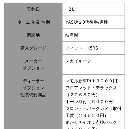
契約日
H21.11
ネーム 年齢 性別
YASU/２0代後半/男性
商談地
岐阜県
購入グレード
フィット 1.5RS
メーカー
スカイルーフ
オプション
ディーラー
マモル新車P(１３０００円)
オプション
フロアマット：デラックス
他装備付属品
（２２６８０円）
ホーン取付（５０００円）
フロント・バックカメラ取付
工賃（２３５２０円）
まかせチャオ：点検パック