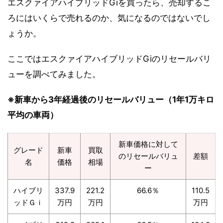
エスクァイアハイブリッドGiを買ったら、売却するこ
ろにはいくらで売れるのか、気になるのではないでし
ょうか。
ここではエスクァイアハイブリッドGiのリセールバリ
ューを調べてみました。
※新車から3年経過後のリセールバリュー（1年1万キロ
平均の車両）
新車価格に対して
グレード
新車
買取
のリセールバリュ
差額
名
価格
相場
ー
ハイブリ
337.9
221.2
66.6％
110.5
ッドＧｉ
万円
万円
万円