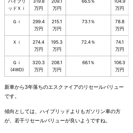
ハイブリ
319.8
209.1
66.5％
104.9
ッドＸｉ
万円
万円
万円
Ｇｉ
299.4
215.1
73.1％
78.8
万円
万円
万円
Ｘｉ
274.4
195.3
72.4％
74.1
万円
万円
万円
Ｇｉ
320.3
208.1
66.1％
106.3
(4WD)
万円
万円
万円
新車から3年落ちのエスクァイアのリセールバリュー
です。
傾向としては、ハイブリッドよりもガソリン車の方
が、若干リセールバリューが良いようですね。