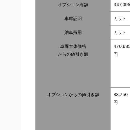
オプション総額
347,09
車庫証明
カット
納車費用
カット
車両本体価格
470,68
からの値引き額
円
オプションからの値引き額
88,750
円