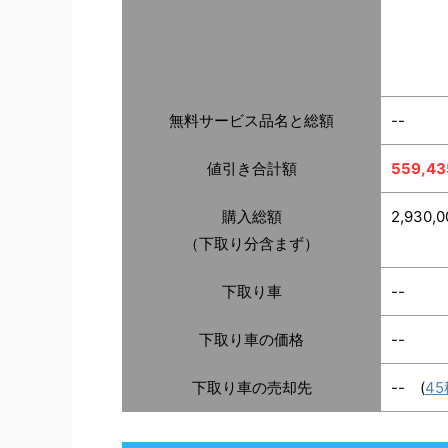
無料サービス品名と総額
--
値引き合計額
559,4
購入総額
2,930,
（下取り分含まず）
下取り車
--
下取り車の価格
--
下取り車の売却先
-- (
4