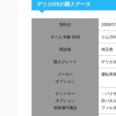
デリカD5の購入データ
契約日
2009/7/
ネーム 年齢 性別
りん/3
商談地
埼玉県
購入グレード
デリカ
メーカー
運転席
オプション
ディーラー
・バイ
オプション
目パネ
他装備付属品
フィル