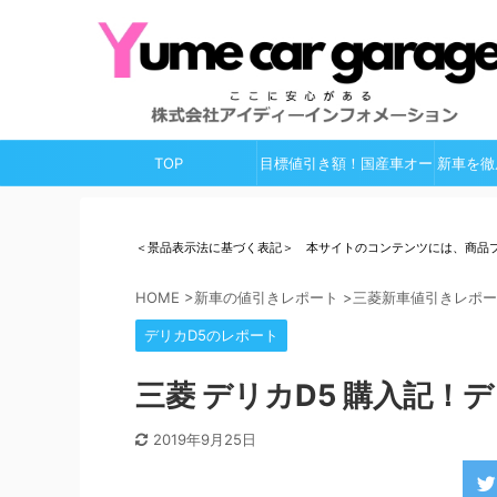
TOP
目標値引き額！国産車オー
新車を徹
ルガイド
＜景品表示法に基づく表記＞ 本サイトのコンテンツには、商品
HOME
>
新車の値引きレポート
>
三菱新車値引きレポー
デリカD5のレポート
三菱 デリカD5 購入記！
2019年9月25日