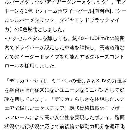
ルバーメタリック/アイガーグレーメタリック）、モノ
トーンを3色（ウォームホワイトパール[有料色]、クー
ルシルバーメタリック、ダイヤモンドブラックマイ
カ）の5色展開としました。
•アクセルペダルを離しても、約40～100km/hの範囲
内でドライバーが設定した車速を維持し、高速道路な
どでのイージードライブを可能とするクルーズコント
ロールを採用しました。
『デリカD：5』は、ミニバンの優しさとSUVの力強さ
を融合させた従来にないユニークなミニバンとして好
評を博しています。『デリカ』らしさを体現したスク
エアで逞しいエクステリア、環状骨格構造のリブボー
ンフレームにより高い安全性を実現したボディ、路面
状況や走行状況に応じて前後輪の駆動力配分を適正化