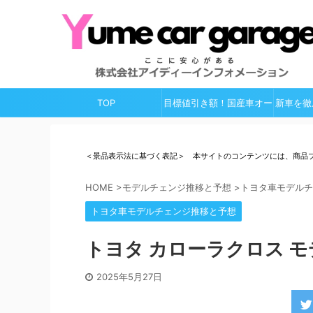
TOP
目標値引き額！国産車オー
新車を徹
ルガイド
＜景品表示法に基づく表記＞ 本サイトのコンテンツには、商品
HOME
>
モデルチェンジ推移と予想
>
トヨタ車モデルチ
トヨタ車モデルチェンジ推移と予想
トヨタ カローラクロス モ
2025年5月27日