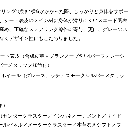
ナリングで強い横Gがかかった際、しっかりと身体をサポー
、シート表皮のメイン材に身体が滑りにくいスエード調表
高め、正確なステアリング操作に寄与。更に、グレーのス
なくデザイン性にもこだわりました。
シート表皮（合成皮革＋ブランノーブ®＊4パーフォレーシ
バーメタリック加飾付）
グホイール（グレーステッチ／スモークシルバーメタリッ
キ）
（センタークラスター／インパネオーナメント／サイド
ールパネル／メータークラスター／本革巻きシフトノブ