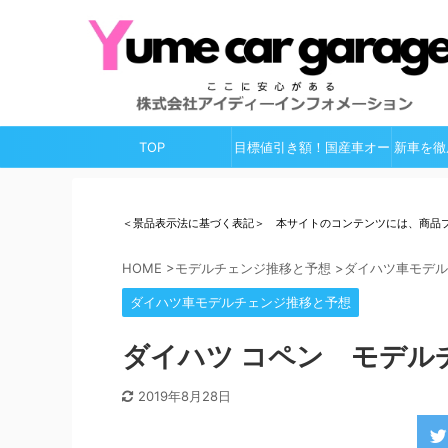
TOP
目標値引き額！国産車オー
新車を徹
ルガイド
＜景品表示法に基づく表記＞ 本サイトのコンテンツには、商品
HOME
>
モデルチェンジ推移と予想
>
ダイハツ車モデル
ダイハツ車モデルチェンジ推移と予想
ダイハツ コペン モデルチ
2019年8月28日